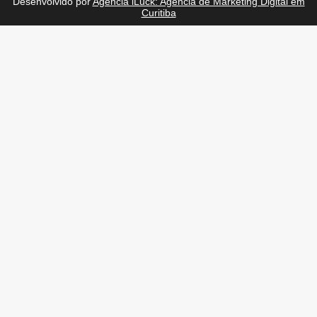
Desenvolvido por
Agência iLuck: Agência de Marketing Digital em
Curitiba