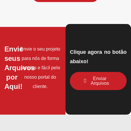
Envie
Envie o seu projeto
Clique agora no botão
seus
para nós de forma
abaixo!
Arquivos
simples e fácil pelo
por
nosso portal do
Enviar
Arquivos
Aqui!
cliente.