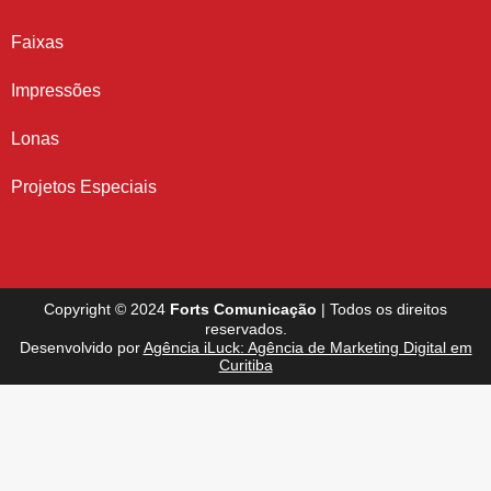
Faixas
Impressões
Lonas
Projetos Especiais
Copyright © 2024
Forts Comunicação
| Todos os direitos
reservados.
Desenvolvido por
Agência iLuck: Agência de Marketing Digital em
Curitiba