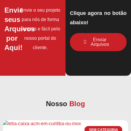
Envie
Envie o seu projeto
Clique agora no botão
seus
para nós de forma
abaixo!
Arquivos
simples e fácil pelo
por
nosso portal do
Enviar
Arquivos
Aqui!
cliente.
Nosso
Blog
SEM CATEGORIA